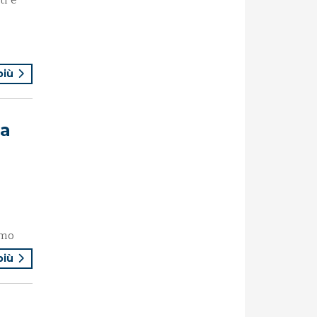
ti e
 più
na
imo
 più