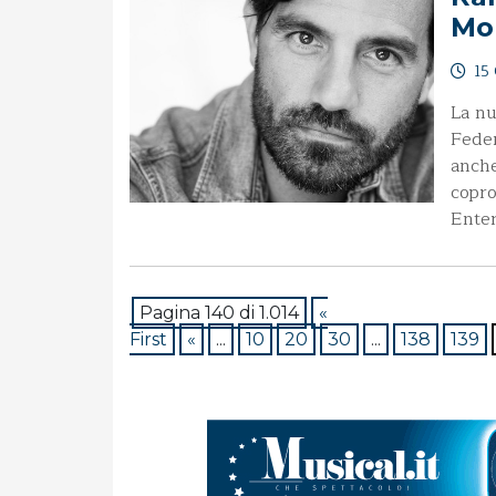
Mo
15 
La nu
Feder
anche
copro
Ente
Pagina 140 di 1.014
«
First
«
...
10
20
30
...
138
139