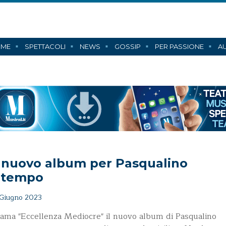
ME
SPETTACOLI
NEWS
GOSSIP
PER PASSIONE
AU
 nuovo album per Pasqualino
ltempo
Giugno 2023
iama "Eccellenza Mediocre" il nuovo album di Pasqualino