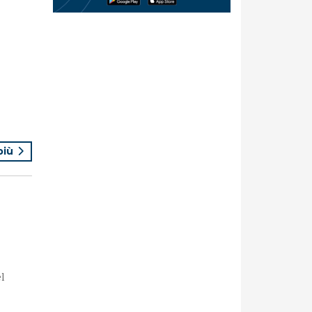
 più
l