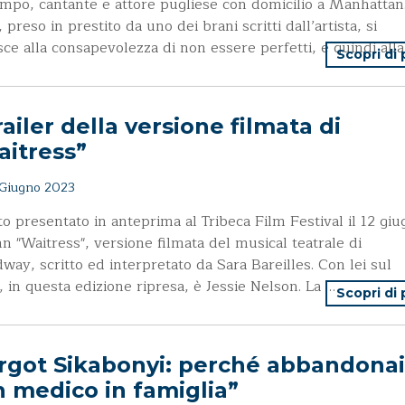
mpo, cantante e attore pugliese con domicilio a Manhattan.
, preso in prestito da uno dei brani scritti dall’artista, si
isce alla consapevolezza di non essere perfetti, e quindi all
Scopri di
trailer della versione filmata di
aitress”
Giugno 2023
to presentato in anteprima al Tribeca Film Festival il 12 gi
lmn "Waitress", versione filmata del musical teatrale di
way, scritto ed interpretato da Sara Bareilles. Con lei sul
, in questa edizione ripresa, è Jessie Nelson. La …
Scopri di
rgot Sikabonyi: perché abbandonai
 medico in famiglia”