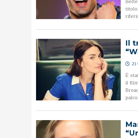
Belte
titolo
rifer
Il 
“W
21 
È sta
il fi
Broad
palco
Ma
“Un