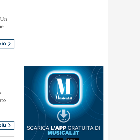
 Un
ie
 più
o
ato
 più