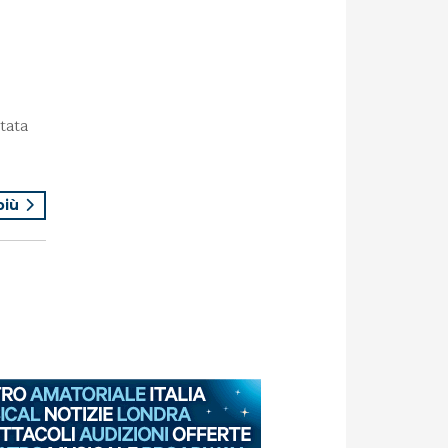
tata
 più