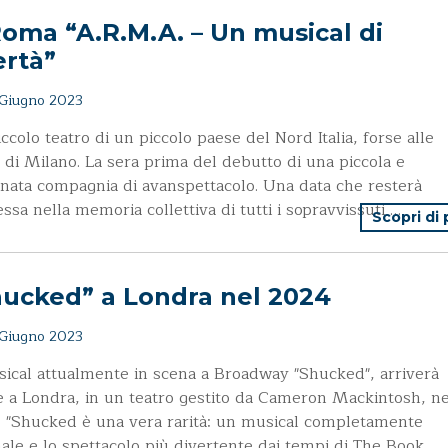
oma “A.R.M.A. – Un musical di
ertà”
Giugno 2023
ccolo teatro di un piccolo paese del Nord Italia, forse alle
 di Milano. La sera prima del debutto di una piccola e
inata compagnia di avanspettacolo. Una data che resterà
ssa nella memoria collettiva di tutti i sopravvissuti …
Scopri di
hucked” a Londra nel 2024
Giugno 2023
sical attualmente in scena a Broadway "Shucked", arriverà
 a Londra, in un teatro gestito da Cameron Mackintosh, ne
 "Shucked è una vera rarità: un musical completamente
nale e lo spettacolo più divertente dai tempi di The Book …