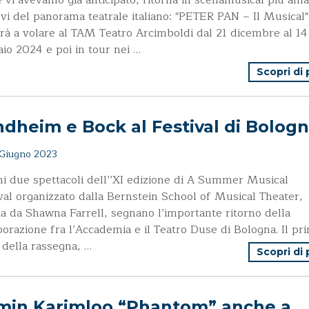
vi avevamo già anticipato, ritorna in scenamusical più ama
vi del panorama teatrale italiano: "PETER PAN – Il Musical"
rà a volare al TAM Teatro Arcimboldi dal 21 dicembre al 14
io 2024 e poi in tour nei …
Scopri di
dheim e Bock al Festival di Bolog
Giugno 2023
mi due spettacoli dell’’XI edizione di A Summer Musical
val organizzato dalla Bernstein School of Musical Theater,
ta da Shawna Farrell, segnano l’importante ritorno della
borazione fra l’Accademia e il Teatro Duse di Bologna. Il pr
o della rassegna, …
Scopri di
min Karimloo “Phantom” anche a