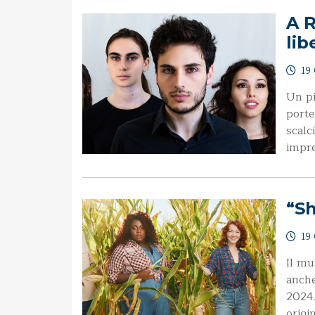
A R
lib
19 
Un pi
porte
scalc
impre
“S
19 
Il mu
anche
2024.
origi