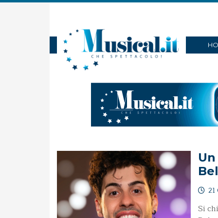
HO
Un
Be
21 
Si ch