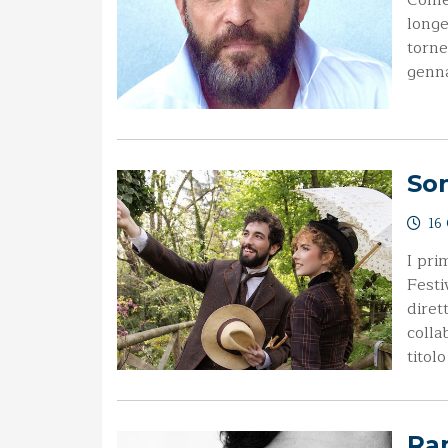
Come 
longe
torne
genna
Son
16 
I pri
Festi
diret
colla
titol
Ra