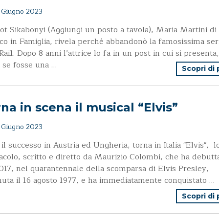
Giugno 2023
t Sikabonyi (Aggiungi un posto a tavola), Maria Martini di
o in Famiglia, rivela perché abbandonò la famosissima ser
 Rai1. Dopo 8 anni l’attrice lo fa in un post in cui si presenta,
 se fosse una …
Scopri di
na in scena il musical “Elvis”
Giugno 2023
il successo in Austria ed Ungheria, torna in Italia "Elvis", l
acolo, scritto e diretto da Maurizio Colombi, che ha debutt
017, nel quarantennale della scomparsa di Elvis Presley,
uta il 16 agosto 1977, e ha immediatamente conquistato …
Scopri di