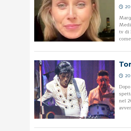
20 
Margo
Medic
tv di
come
Tor
20 
Dopo 
spett
nel 2
avven