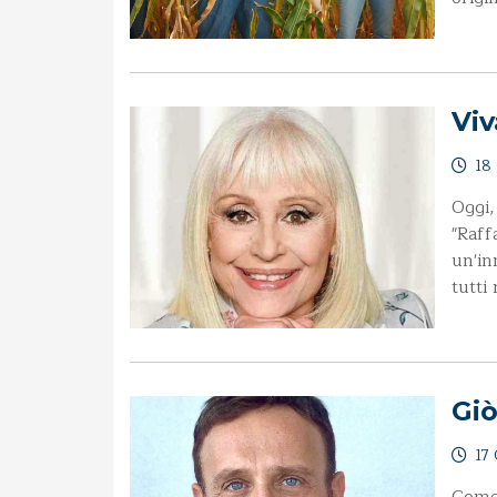
Viv
18 
Oggi,
"Raff
un'in
tutti
Giò
17 