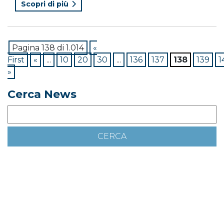
Scopri di più
Pagina 138 di 1.014
«
First
«
...
10
20
30
...
136
137
138
139
1
»
Cerca News