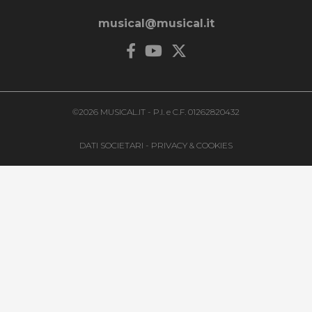
musical@musical.it
©2026 MUSICAL.IT - P.I. e C.F. 01262820432
DATI SOCIETARI
-
PRIVACY & COOKIES