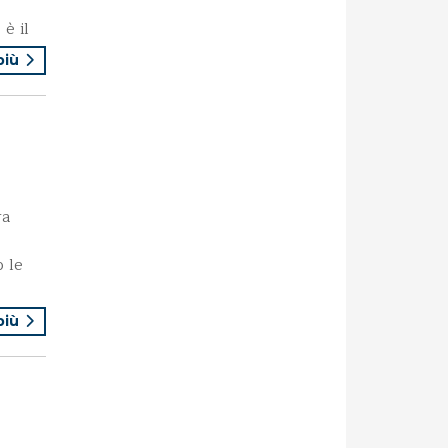
è il
 più
ra
o le
 più