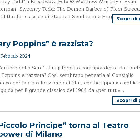
eney Todd" a Broadway. (Foto © Matthew Murphy e Evan
erman) Sweeney Todd: The Demon Barber of Fleet Street, 
al thriller classico di Stephen Sondheim e Hugh …
Scopri di
ry Poppins” è razzista?
Febbraio 2024
Corriere della Sera" - Luigi Ippolito corrispondente da Lond
Poppins è razzista? Così sembrano pensarla al Consiglio
nnico per la classificazione dei film, che ha appena cambiat
-guida per il grande classico del 1964 da «per tutti» …
Scopri di
 Piccolo Principe” torna al Teatro
power di Milano