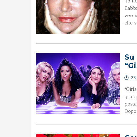
"Io n
Rabbi
versi
che s
Su 
“Gi
23 
"Girl
grupp
possi
Dopo 