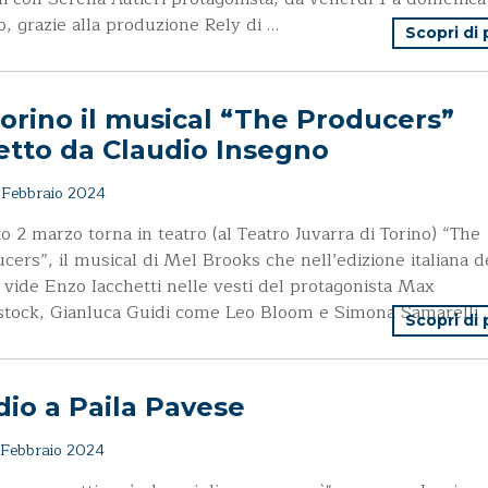
, grazie alla produzione Rely di …
Scopri di
orino il musical “The Producers”
etto da Claudio Insegno
Febbraio 2024
o 2 marzo torna in teatro (al Teatro Juvarra di Torino) “The
cers”, il musical di Mel Brooks che nell’edizione italiana d
vide Enzo Iacchetti nelle vesti del protagonista Max
stock, Gianluca Guidi come Leo Bloom e Simona Samarelli 
Scopri di
io a Paila Pavese
Febbraio 2024