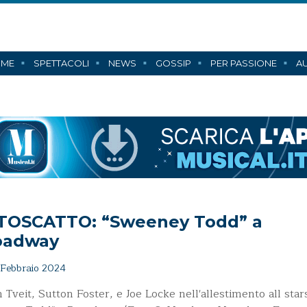
ME
SPETTACOLI
NEWS
GOSSIP
PER PASSIONE
AU
TOSCATTO: “Sweeney Todd” a
oadway
Febbraio 2024
 Tveit, Sutton Foster, e Joe Locke nell'allestimento all star