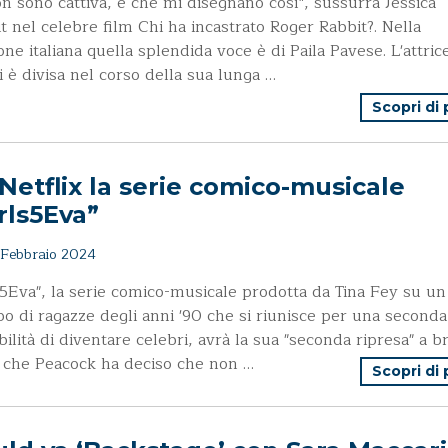
on sono cattiva, è che mi disegnano così", sussurra Jessica
t nel celebre film Chi ha incastrato Roger Rabbit?. Nella
one italiana quella splendida voce è di Paila Pavese. L'attric
i è divisa nel corso della sua lunga …
Scopri di
Netflix la serie comico-musicale
rls5Eva”
Febbraio 2024
s5Eva", la serie comico-musicale prodotta da Tina Fey su un
o di ragazze degli anni '90 che si riunisce per una seconda
bilità di diventare celebri, avrà la sua "seconda ripresa" a b
che Peacock ha deciso che non …
Scopri di