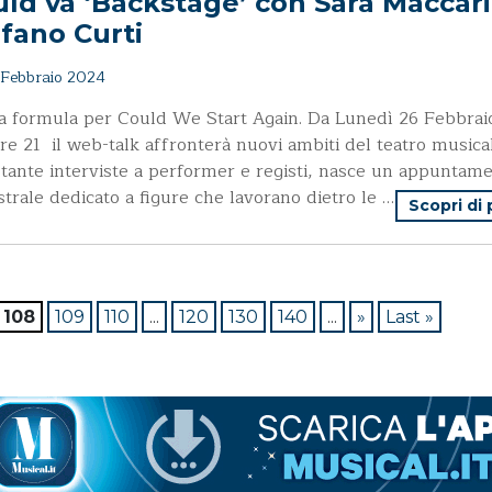
ld va ‘Backstage’ con Sara Maccari
fano Curti
Febbraio 2024
 formula per Could We Start Again. Da Lunedì 26 Febbrai
ore 21 il web-talk affronterà nuovi ambiti del teatro musica
tante interviste a performer e registi, nasce un appuntam
trale dedicato a figure che lavorano dietro le …
Scopri di
108
109
110
...
120
130
140
...
»
Last »