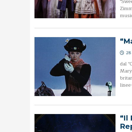
"Swe
Zimm
music
“Ma
28 
dal "
Mary 
brita
linee
“Il
Re