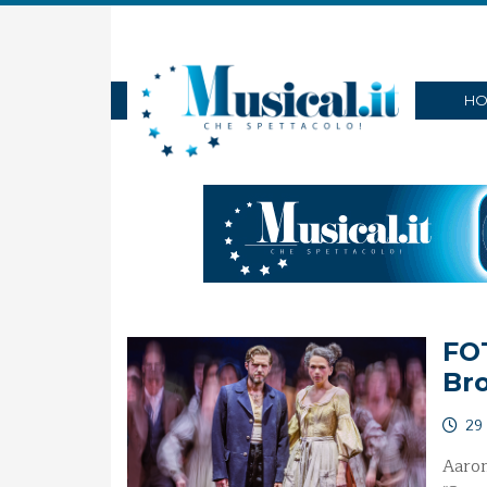
HO
FO
Br
29 
Aaron