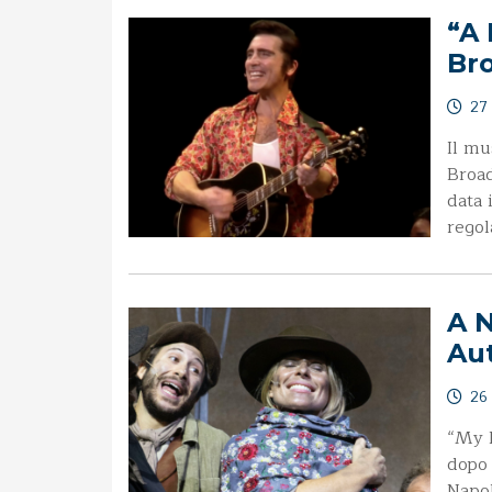
“A 
Br
27 
Il mu
Broad
data 
regol
A N
Aut
26 
“My F
dopo 
Napol