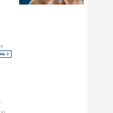
ni
 più
,
 10