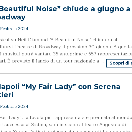
Beautiful Noise” chiude a giugno a
oadway
Febbraio 2024
sical su Neil Diamond "A Beautiful Noise" chiuderà al
hurst Theatre di Broadway il prossimo 30 giugno. A quella
il musical potrà vantare 35 anteprime e 657 rappresentazio
ari. È previsto il lancio di un tour nazionale a …
Scopri di
apoli “My Fair Lady” con Serena
ieri
Febbraio 2024
air Lady”, la favola più rappresentata e premiata al mondo
il successo al Sistina, sarà in scena al teatro Augusteo di
i con Serena Autieri protagonista, da venerdì 1 a domenica