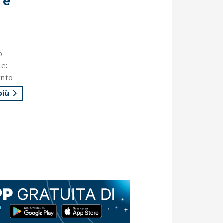
 e
o
le:
ento
 più