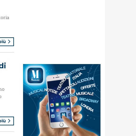
toria
 più
di
gno
o
 più