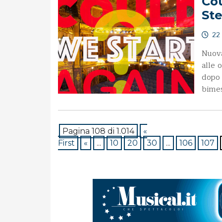
Cou
Ste
22 
Nuova
alle 
dopo 
bimes
Pagina 108 di 1.014
«
First
«
...
10
20
30
...
106
107