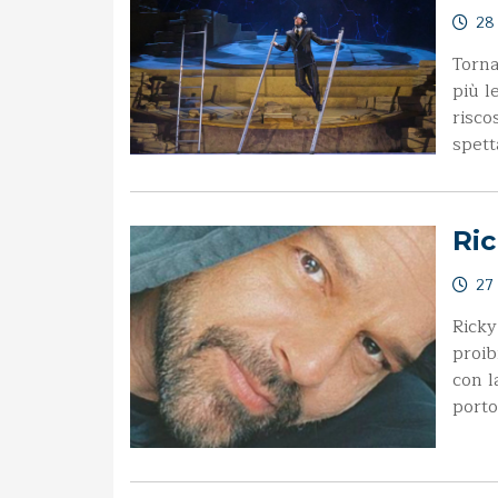
28 
Torna
più l
risco
spett
Ric
27 
Ricky
proib
con l
porto